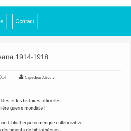
es
Contact
eana 1914-1918

014
Capuchon Alécole
ites et les histoires officielles
mière guerre mondiale !
ne bibliothèque numérique collaborative
s documents de bibliothèques