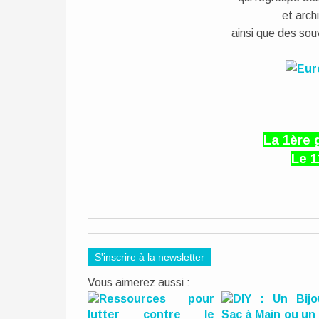
et arch
ainsi que des sou
La 1ère 
Le 
S'inscrire à la newsletter
Vous aimerez aussi :