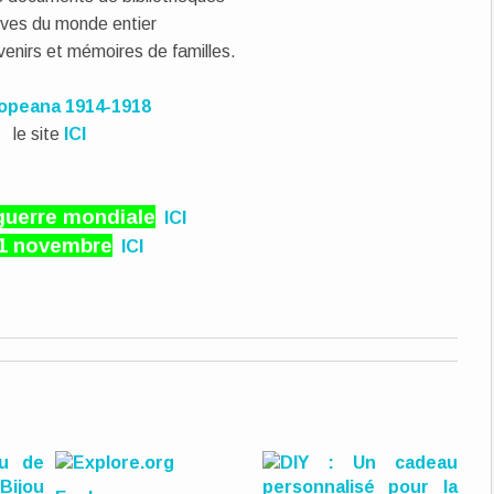
ives du monde entier
venirs et mémoires de familles.
le site
ICI
guerre mondiale
ICI
11 novembre
ICI