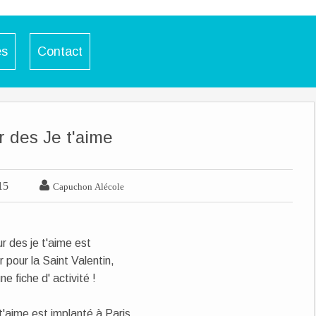
es
Contact
 des Je t'aime

15
Capuchon Alécole
r des je t'aime est
r pour la Saint Valentin,
e fiche d' activité !
t'aime est implanté à Paris,