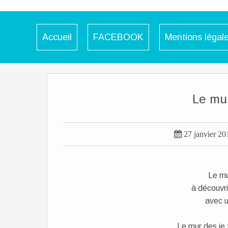
Accueil
FACEBOOK
Mentions légal
Le mur

27 janvier 20
Le mu
à découvri
avec un
Le mur des je 