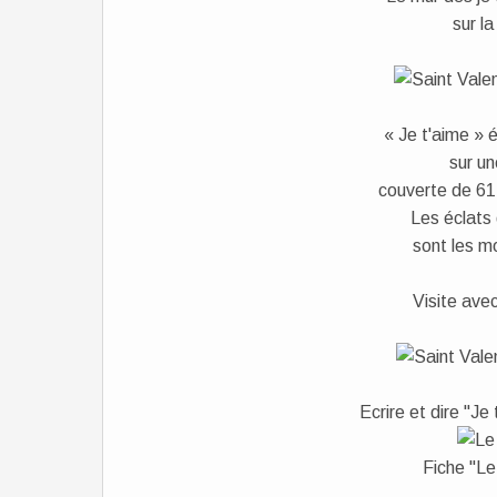
sur l
« Je t'aime » é
sur u
couverte de 612
Les éclats 
sont les m
Visite av
Ecrire et dire "Je
Fiche "Le