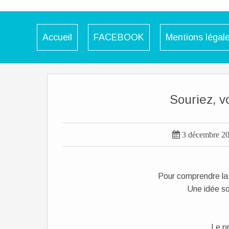
Accueil
FACEBOOK
Mentions légal
Souriez, v

3 décembre 2
Pour comprendre la 
Une idée s
Le pr