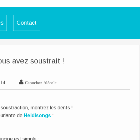
es
Contact
ous avez soustrait !

014
Capuchon Alécole
soustraction, montrez les dents !
ouriante de
Heidisongs
:
incipe est simple :