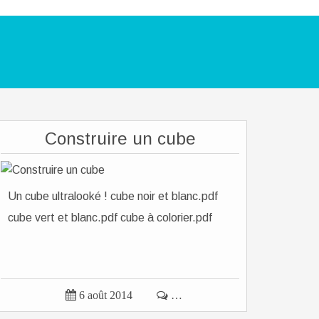
Construire un cube
Un cube ultralooké ! cube noir et blanc.pdf
cube vert et blanc.pdf cube à colorier.pdf

6 août 2014

…