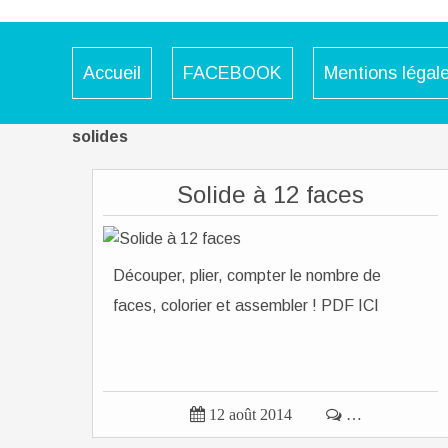
Accueil
FACEBOOK
Mentions légal
solides
Solide à 12 faces
Découper, plier, compter le nombre de
faces, colorier et assembler ! PDF ICI

12 août 2014

…