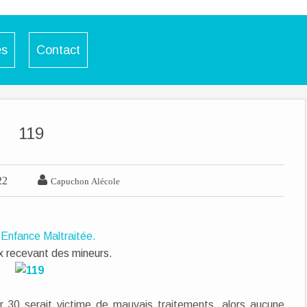
es
Contact
119

22
Capuchon Alécole
’Enfance Maltraitée.
eux recevant des mineurs.
sur 30 serait victime de mauvais traitements, alors aucune