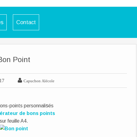
es
Contact
Bon Point

017
Capuchon Alécole
s
ons-points personnali
és
érateur de bons points
sur feuille A4.