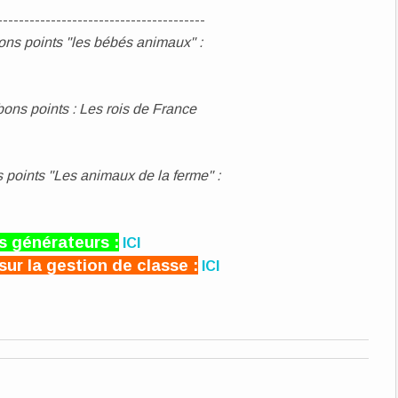
---------------------------------------
ons points "les bébés animaux" :
ons points : Les rois de France
 points "Les animaux de la ferme" :
s générateurs :
ICI
sur la gestion de classe :
ICI