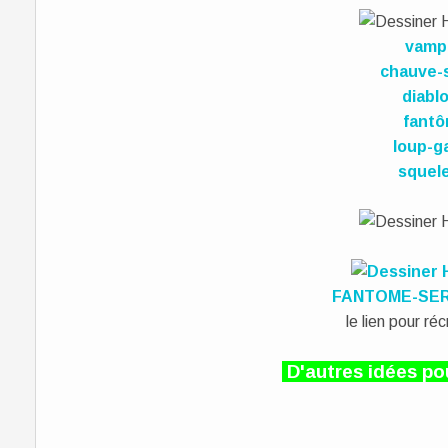
vamp
chauve-
diablo
fant
loup-g
squel
FANTOME-SER
le lien pour ré
D'autres idées p