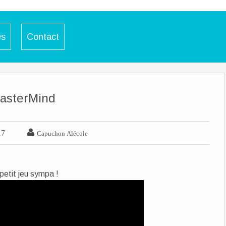
es
Contact
asterMind

17
Capuchon Alécole
petit jeu sympa !