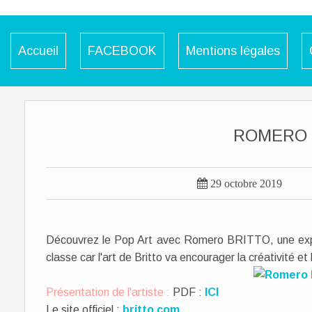
Accueil
FACEBOOK
Mentions légales
ROMERO 

29 octobre 2019
Découvrez le Pop Art avec Romero BRITTO, une explo
classe car l'art de Britto va encourager la créativité et 
Présentation de l'artiste :
PDF :
ICI
Le site officiel :
britto.com